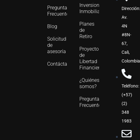
m
Inversiones
Preguntas
Dirección
Inmobiliarias
Frecuentes
Av.
Planes
4N
Blog
de
#8N-
Retiro
Solicitud
67,
de
Proyectos
asesoría
Cali,
de
Colombi
Libertad
Contáctanos
Financiera
¿Quiénes
Teléfono:
somos?
(+57)
Preguntas
(2)
Frecuentes
348
1983