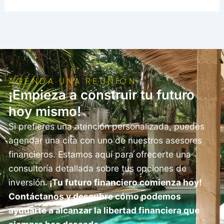
AGENDA UNA REUNIÓN
¡Empieza a construir tu futuro
hoy mismo!
Si prefieres una atención personalizada, puedes
agendar una cita con uno de nuestros asesores
financieros. Estamos aquí para ofrecerte una
consultoría detallada sobre tus opciones de
inversión.
¡Tu futuro financiero comienza hoy!
Contáctanos y descubre cómo podemos
ayudarte a alcanzar la libertad financiera que