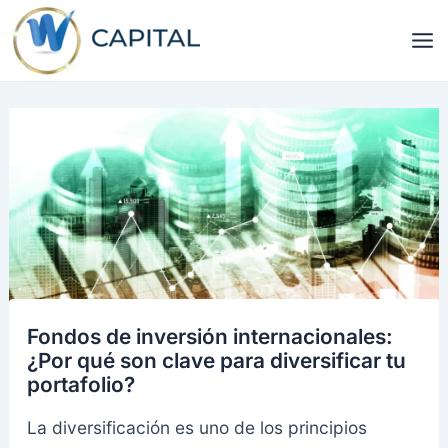
Ir
Navegación
Ma
al
de
Me
contenido
entradas
Fondos de inversión internacionales:
¿Por qué son clave para diversificar tu
portafolio?
La diversificación es uno de los principios