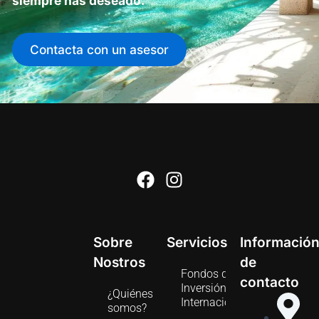
siempre has deseado.
Contacta con un asesor
F
I
a
n
c
s
e
t
Sobre
Servicios
Informació
b
a
Nostros
de
o
g
Fondos de
contacto
o
r
Inversión
¿Quiénes
k
a
Internacionales
somos?