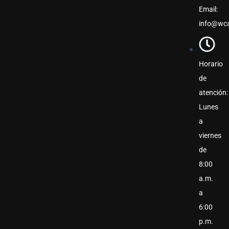
Email:
info@wca
Horario
de
atención:
Lunes
a
viernes
de
8:00
a.m.
a
6:00
p.m.